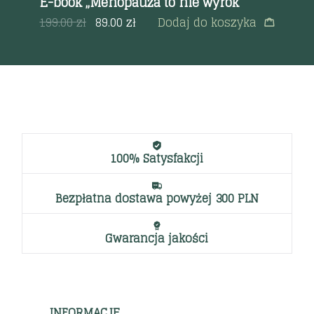
E-book „Menopauza to nie wyrok”
E-
a
199.00
zł
89.00
zł
Dodaj do koszyka
17
100% Satysfakcji
Bezpłatna dostawa powyżej 300 PLN
Gwarancja jakości
INFORMACJE