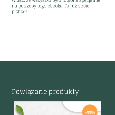
Widać, że wszystko było robione specjalnie
na potrzeby tego ebooka. Ja już sobie
pichcę!
Powiązane produkty
%
-55%