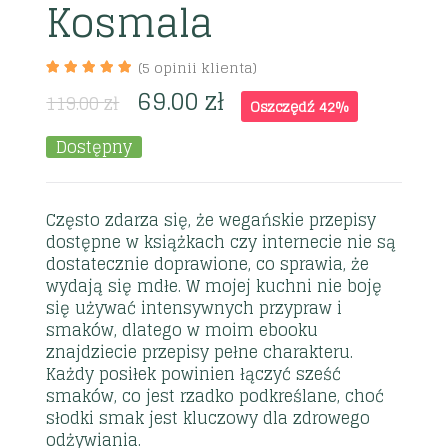
Kosmala
(
5
opinii klienta)
69.00
zł
119.00
zł
Oszczędź 42%
Dostępny
Często zdarza się, że wegańskie przepisy
dostępne w książkach czy internecie nie są
dostatecznie doprawione, co sprawia, że
wydają się mdłe. W mojej kuchni nie boję
się używać intensywnych przypraw i
smaków, dlatego w moim ebooku
znajdziecie przepisy pełne charakteru.
Każdy posiłek powinien łączyć sześć
smaków, co jest rzadko podkreślane, choć
słodki smak jest kluczowy dla zdrowego
odżywiania.