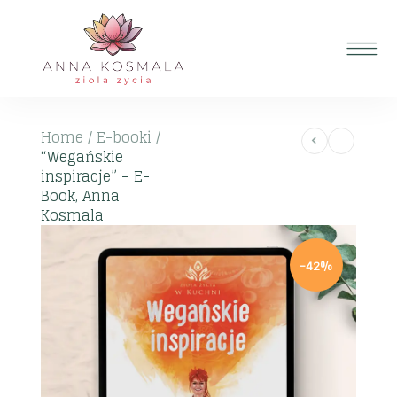
Home
/
E-booki
/
“Wegańskie
inspiracje” – E-
Book, Anna
Kosmala
-42%