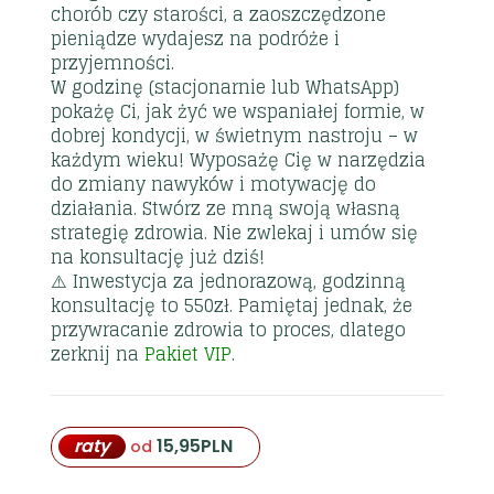
chorób czy starości, a zaoszczędzone
pieniądze wydajesz na podróże i
przyjemności.
W godzinę (stacjonarnie lub WhatsApp)
pokażę Ci, jak żyć we wspaniałej formie, w
dobrej kondycji, w świetnym nastroju – w
każdym wieku! Wyposażę Cię w narzędzia
do zmiany nawyków i motywację do
działania. Stwórz ze mną swoją własną
strategię zdrowia. Nie zwlekaj i umów się
na konsultację już dziś!
⚠️ Inwestycja za jednorazową, godzinną
konsultację to 550zł. Pamiętaj jednak, że
przywracanie zdrowia to proces, dlatego
zerknij na
Pakiet VIP
.
raty
15,95
PLN
od