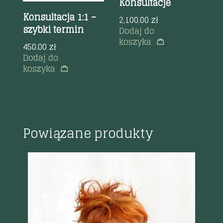
Konsultacje
t
Konsultacja 1:1 –
K
2,100.00
zł
szybki termin

Dodaj do
koszyka
450.00
zł
3
Dodaj do
D
koszyka
k
Powiązane produkty