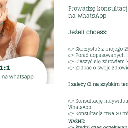
Prowadzę konsultacje
na whatsApp.
Jeżeli chcesz:
👉 Skorzystać z mojego 25
👉 Porad dopasowanych i
👉 Cieszyć się zdrowiem 
👉 Zadbać o swoje zdrow
I zależy Ci na szybkim ter
👉 Konsultację indywidual
WhatsApp
👉 Konsultacja trwa 30 mi
WAŻNE:
👉 Średni czas oczekiwani