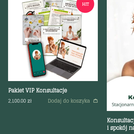
HIT
Szybki podgląd
Szybki p
Pakiet VIP Konsultacje
2,100.00
zł
Dodaj do koszyka
Konsultacj
i spokój n