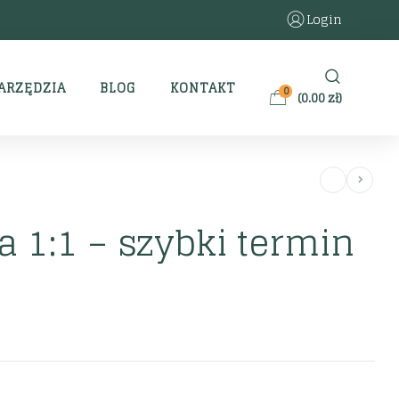
Login
ARZĘDZIA
BLOG
KONTAKT
0
(
0.00
zł
)
a 1:1 – szybki termin