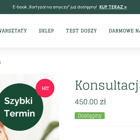
E-book „Kortyzol na smyczy” już dostępny!
KUP TERAZ >
WARSZTATY
SKLEP
TEST DOSZY
DARMOWE N
n
Konsultacj
HIT
450.00
zł
Dostępny