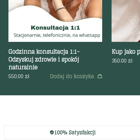
Godzinna konsultacja 1:1-
Kup jako p
Odzyskuj zdrowie i spokój
350.00
zł
naturalnie
550.00
zł
Dodaj do koszyka
100% Satysfakcji