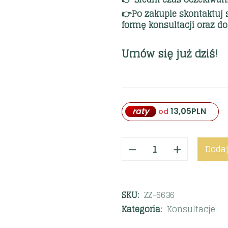
👉Po zakupie skontaktuj 
formę konsultacji oraz d
Umów się już dziś!
raty
13,05
PLN
od
Dodaj
SKU:
ZZ-6636
Kategoria:
Konsultacje