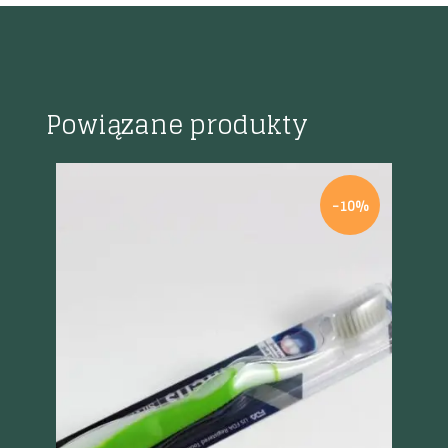
Powiązane produkty
%
-10%
Szybki podgląd