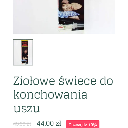
Ziołowe świece do
konchowania
uszu
44.00
zł
49.00
zł
Oszczędź 10%