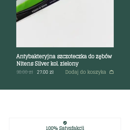
bów
Antybakteryjna szczoteczka do zębów
Ok
Nitens Silver kol. zielony
45
a
30.00
zł
27.00
zł
Dodaj do koszyka
100% Satysfakcji