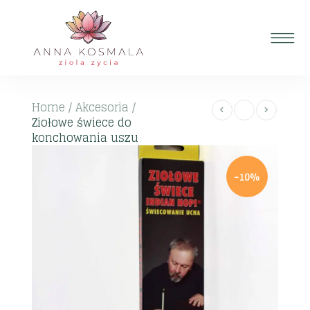
Home
/
Akcesoria
/
Ziołowe świece do
konchowania uszu
-10%