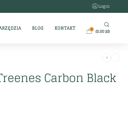
Login
ARZĘDZIA
BLOG
KONTAKT
0
(
0.00
zł
)
Treenes Carbon Black