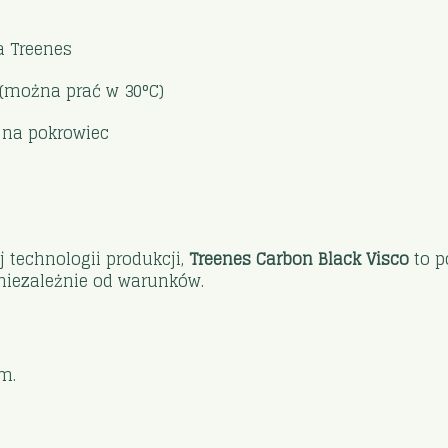
 Treenes
(można prać w 30°C)
e na pokrowiec
technologii produkcji,
Treenes Carbon Black Visco
to p
 niezależnie od warunków.
m.