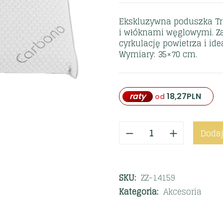
Ekskluzywna poduszka Tre
i włóknami węglowymi. Za
cyrkulację powietrza i id
Wymiary: 35×70 cm.
raty
18,27
PLN
od
Dodaj
SKU:
ZZ-14159
Kategoria:
Akcesoria