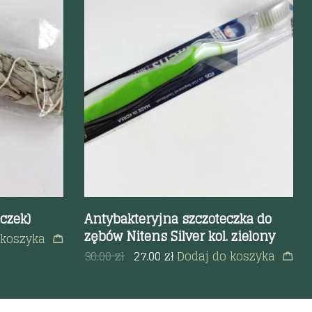
Szybki podgląd
ęczek)
Antybakteryjna szczoteczka do
zębów Nitens Silver kol. zielony
 koszyka
30.00
zł
27.00
zł
Dodaj do koszyka