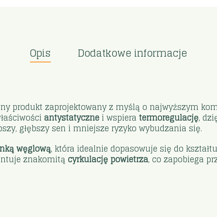
Opis
Dodatkowe informacje
ny produkt zaprojektowany z myślą o najwyższym kom
łaściwości
antystatyczne
i wspiera
termoregulację
, dz
pszy, głębszy sen i mniejsze ryzyko wybudzania się.
anką węglową
, która idealnie dopasowuje się do kształ
rantuje znakomitą
cyrkulację powietrza
, co zapobiega pr