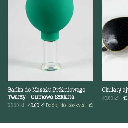
Szybki podgląd
Szybki p
Bańka do Masażu Próżniowego
Okulary a
Twarzy – Gumowo-Szklana
45.00
zł
40
55.00
zł
49.00
zł
Dodaj do koszyka