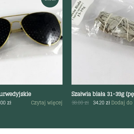
odgląd
Szybki podgląd
jurwedyjskie
Szałwia biała 31-39g (p
.00
zł
Czytaj więcej
38.00
zł
34.20
zł
Dodaj do