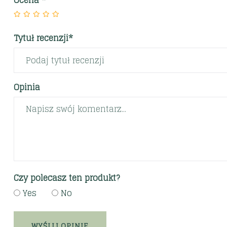
Ocena
*
Tytuł recenzji*
Opinia
Czy polecasz ten produkt?
Yes
No