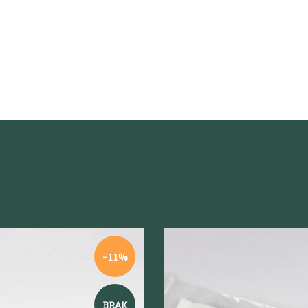
-11%
BRAK