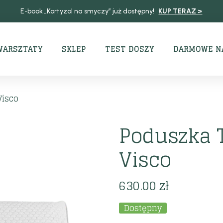
E-book „Kortyzol na smyczy” już dostępny!
KUP TERAZ >
WARSZTATY
SKLEP
TEST DOSZY
DARMOWE N
Visco
Poduszka 
Visco
630.00
zł
Dostępny