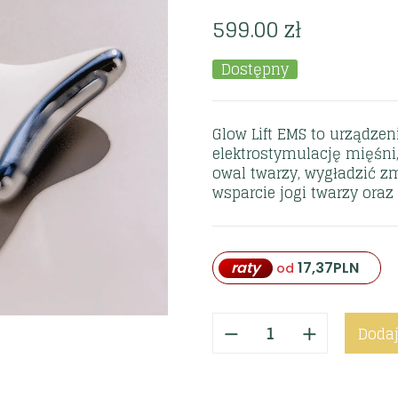
599.00
zł
Dostępny
Glow Lift EMS to urządze
elektrostymulację mięśni,
owal twarzy, wygładzić zm
wsparcie jogi twarzy oraz 
raty
17,37
PLN
od
Dodaj