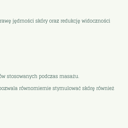
oprawę jędrności skóry oraz redukcję widoczności
yków stosowanych podczas masażu.
o pozwala równomiernie stymulować skórę również