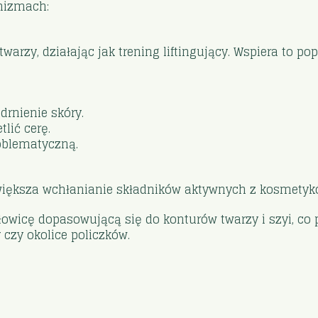
anizmach:
warzy, działając jak trening liftingujący. Wspiera to p
drnienie skóry.
lić cerę.
roblematyczną.
z zwiększa wchłanianie składników aktywnych z kosmet
łowicę dopasowującą się do konturów twarzy i szyi, c
 czy okolice policzków.