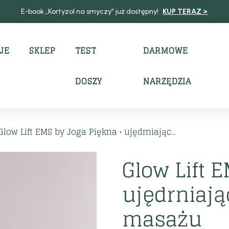
E-book „Kortyzol na smyczy” już dostępny!
KUP TERAZ >
JE
SKLEP
TEST
DARMOWE
DOSZY
NARZĘDZIA
Glow Lift EMS by Joga Piękna • ujędrniając...
Glow Lift 
ujędrniają
masażu