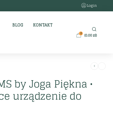
Login
BLOG
KONTAKT
0
(
0.00
zł
)
EMS by Joga Piękna •
ce urządzenie do