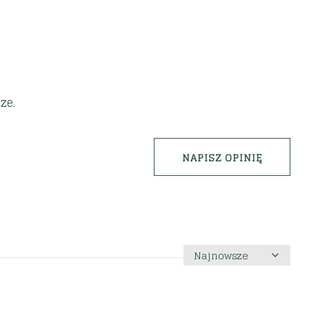
ze.
NAPISZ OPINIĘ
Sortuj
według