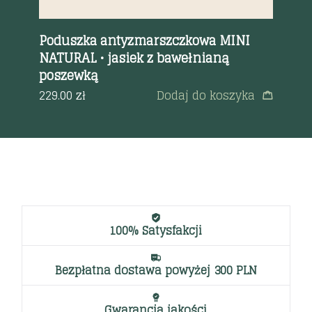
Poduszka antyzmarszczkowa MINI
NATURAL • jasiek z bawełnianą
Me
poszewką
a
2,4
229.00
zł
Dodaj do koszyka
100% Satysfakcji
Bezpłatna dostawa powyżej 300 PLN
Gwarancja jakości