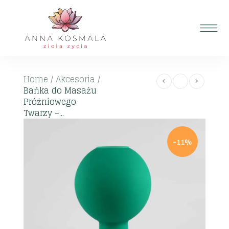
Home
/
Akcesoria
/
Bańka do Masażu
Próżniowego
Twarzy –...
-11%