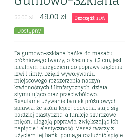
Gumowo-Szklana
49.00
zł
55.00
zł
Oszczędź 11%
Dostępny
Ta gumowo-szklana bańka do masażu
próżniowego twarzy, o średnicy 1,5 cm, jest
idealnym narzędziem do poprawy krążenia
krwi i limfy. Dzięki wywoływaniu
miejscowego rozszerzenia naczyń
krwionośnych i limfatycznych, działa
stymulująco oraz przeciwbólowo.
Regularne używanie baniek próżniowych
sprawia, że skóra lepiej oddycha, staje się
bardziej elastyczna, a funkcje skurczowe
mięśni ulegają poprawie, zwiększając ich
napięcie i elastyczność. Masaż twarzy z
użyciem tej bańki pomaga rozluźnić spięte