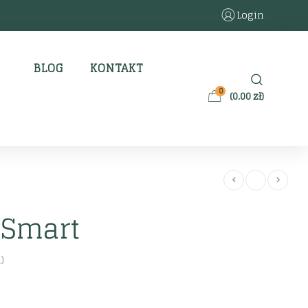
Login
BLOG
KONTAKT
0
(
0.00
zł
)
Smart
)