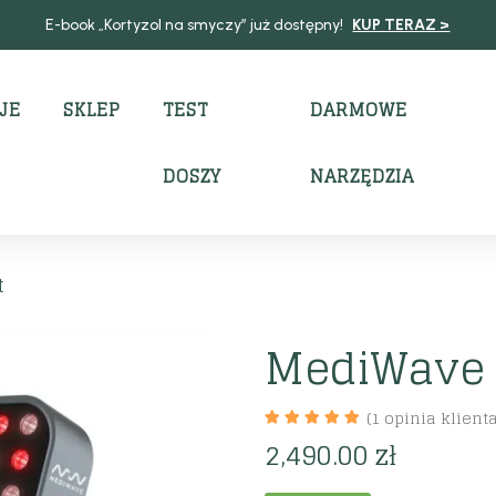
E-book „Kortyzol na smyczy” już dostępny!
KUP TERAZ >
JE
SKLEP
TEST
DARMOWE
DOSZY
NARZĘDZIA
t
MediWave 
(
1
opinia klienta
2,490.00
zł