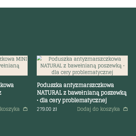
Szybki podgląd
zkowa
Poduszka antyzmarszczkowa
z
NATURAL z bawełnianą poszewką
• dla cery problematycznej
 koszyka
279.00
zł
Dodaj do koszyka