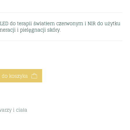
ED do terapii światłem czerwonym i NIR do użytku
racji i pielęgnacji skóry.
 do koszyka
arzy i ciała