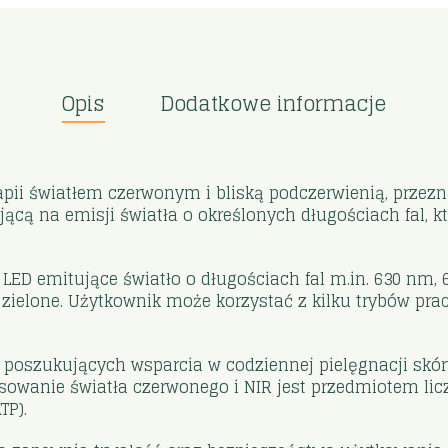
Opis
Dodatkowe informacje
pii światłem czerwonym i bliską podczerwienią, prze
jącą na emisji światła o określonych długościach fal, 
ED emitujące światło o długościach fal m.in. 630 nm, 
e i zielone. Użytkownik może korzystać z kilku trybów pr
oszukujących wsparcia w codziennej pielęgnacji skóry
sowanie światła czerwonego i NIR jest przedmiotem l
TP).