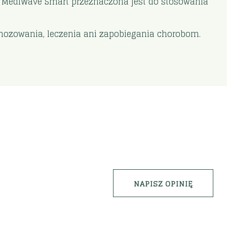
 MediWave Smart przeznaczona jest do stosowania
gnozowania, leczenia ani zapobiegania chorobom.
NAPISZ OPINIĘ