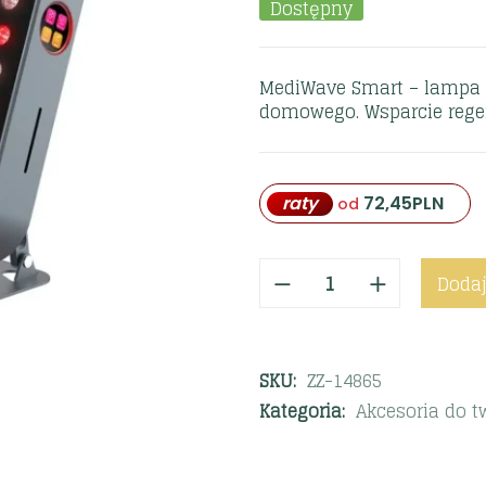
Dostępny
MediWave Smart – lampa L
domowego. Wsparcie regene
raty
72,45
PLN
od
Dodaj
SKU:
ZZ-14865
Kategoria:
Akcesoria do tw