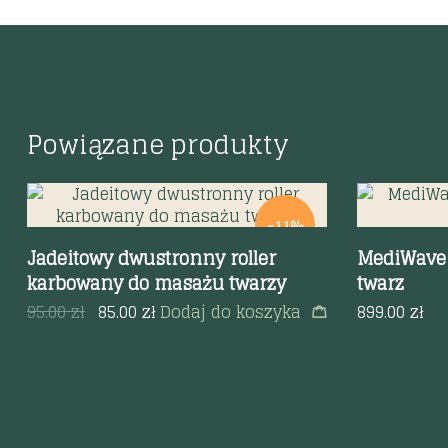
Powiązane produkty
Szybki podgląd
Szybki p
-11%
Jadeitowy dwustronny roller
MediWave 
karbowany do masażu twarzy
twarz
95.00
zł
85.00
zł
Dodaj do koszyka
899.00
zł