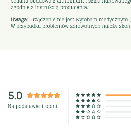
Solidna obudowa z aluminium i szkła hartowaneg
zgodnie z instrukcją producenta.
Uwaga:
Urządzenie nie jest wyrobem medycznym (je
W przypadku problemów zdrowotnych należy skons
5.0
Na podstawie 1 opinii