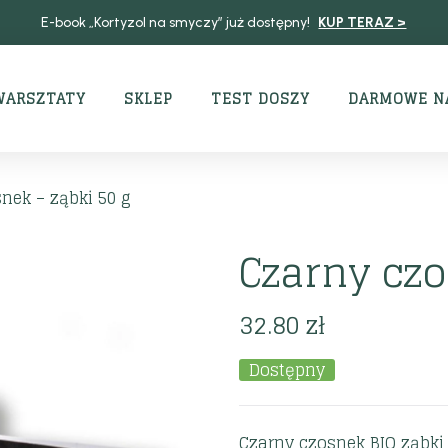
E-book „Kortyzol na smyczy” już dostępny!
KUP TERAZ >
WARSZTATY
SKLEP
TEST DOSZY
DARMOWE N
nek – ząbki 50 g
Czarny czo
32.80
zł
Dostępny
Czarny czosnek BIO ząbki