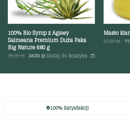
100% Bio Syrop z Agawy
Masło kla
Salmeana Premium Duża Paka
85.00
zł
77
Big Nature 680 g
38.00
zł
34.00
zł
Dodaj do koszyka
100% Satysfakcji