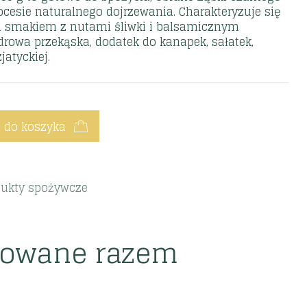
cesie naturalnego dojrzewania. Charakteryzuje się
im smakiem z nutami śliwki i balsamicznym
drowa przekąska, dodatek do kanapek, sałatek,
atyckiej.
 do koszyka
dukty spożywcze
powane razem