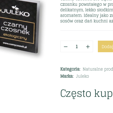
czosnku powstałego w pro
delikatnym, lekko słodk
aromatem. Idealny jako z
sosów oraz dań kuchni azj
Dodaj
Kategoria:
Naturalne pro
Marka:
Juleko
Często ku