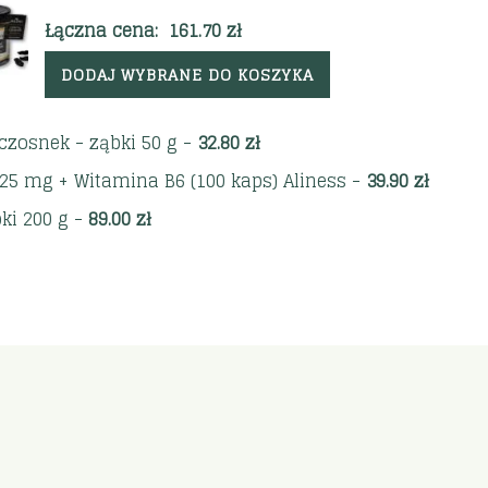
Łączna cena:
161.70
zł
DODAJ WYBRANE DO KOSZYKA
 czosnek - ząbki 50 g
-
32.80
zł
25 mg + Witamina B6 (100 kaps) Aliness
-
39.90
zł
ki 200 g
-
89.00
zł