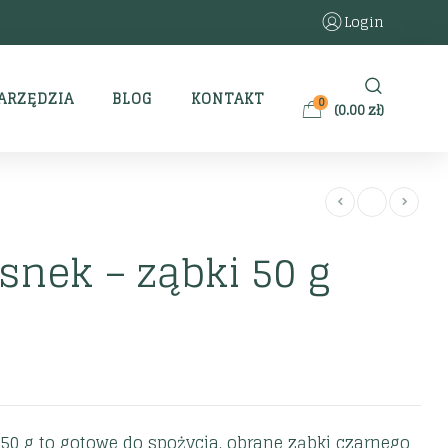
Login
ARZĘDZIA
BLOG
KONTAKT
0
(
0.00
zł
)
snek – ząbki 50 g
 50 g to gotowe do spożycia, obrane ząbki czarnego