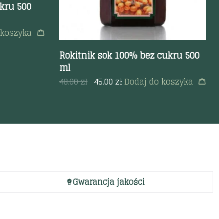
kru 500
 koszyka
Rokitnik sok 100% bez cukru 500
ml
48.00
zł
45.00
zł
Dodaj do koszyka
Gwarancja jakości