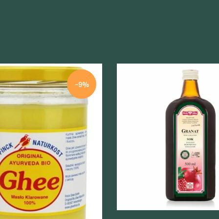
-9%
Szybki podgląd
odgląd