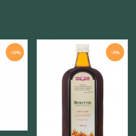
-10%
-6%
Szybki podgląd