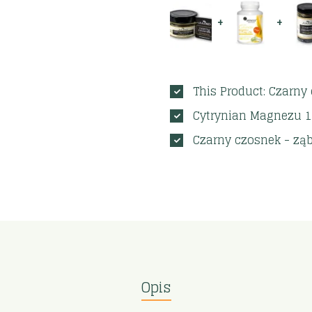
+
+
This Product: Czarny
Cytrynian Magnezu 1
Czarny czosnek - ząb
Opis