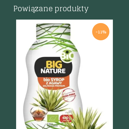
Powiązane produkty
%
-11%
Szybki podgląd