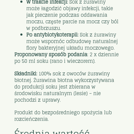
W trakcie infekcji:
Sok z żurawiny
może łagodzić objawy infekcji, takie
jak pieczenie podczas oddawania
moczu, częste parcie na mocz czy ból
w podbrzuszu.
Po antybiotykoterapii:
Sok z żurawiny
może wspomóc odbudowę naturalnej
flory bakteryjnej układu moczowego.
Proponowany sposób podania
: 2 x dziennie
po 50 ml soku (rano i wieczorem).
Składniki:
100% sok z owoców żurawiny
błotnej. Żurawina błotna wykorzystywana
do produkcji soku jest zbierana w
środowisku naturalnym (lesie) – nie
pochodzi z uprawy.
Produkt do bezpośredniego spożycia lub
rozcieńczenia.
Średnia wartość