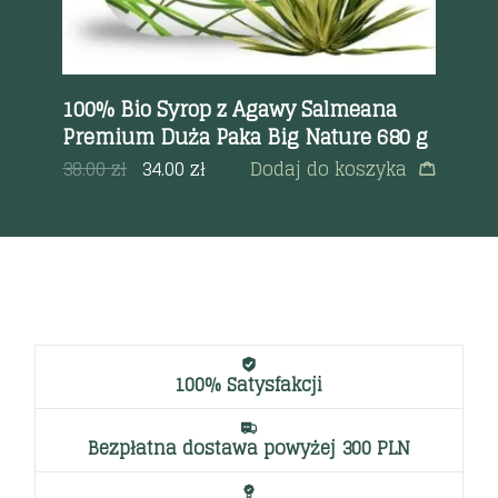
a
100% Bio Syrop z Agawy Salmeana
Cz
Premium Duża Paka Big Nature 680 g
89
38.00
zł
34.00
zł
Dodaj do koszyka
100% Satysfakcji
Bezpłatna dostawa powyżej 300 PLN