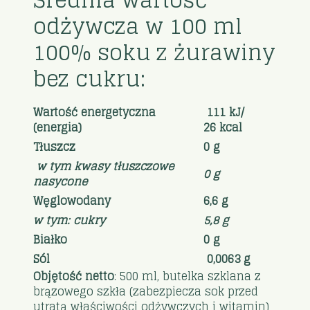
odżywcza w 100 ml
100% soku z żurawiny
bez cukru:
Wartość energetyczna
111 kJ/
(energia)
26 kcal
Tłuszcz
0 g
w tym kwasy tłuszczowe
0 g
nasycone
Węglowodany
6,6 g
w tym: cukry
5,8 g
Białko
0 g
Sól
0,0063 g
Objętość netto
: 500 ml, butelka szklana z
brązowego szkła (zabezpiecza sok przed
utratą właściwości odżywczych i witamin)