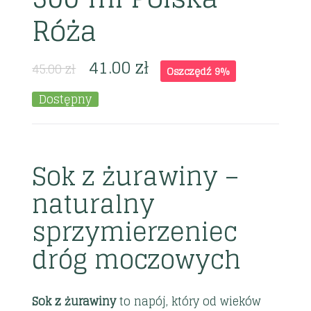
Róża
41.00
zł
45.00
zł
Oszczędź 9%
Dostępny
Sok z żurawiny –
naturalny
sprzymierzeniec
dróg moczowych
Sok z żurawiny
to napój, który od wieków