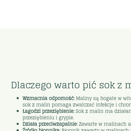
Dlaczego warto pić sok z 
Wzmacnia odporność:
Maliny są bogate w wit
sok z malin pomaga zwalczać infekcje i chro
Łagodzi przeziębienie:
Sok z malin ma działan
przeziębieniu i grypie.
Działa przeciwzapalnie:
Zawarte w malinach an
Źródło błonnika:
Błonnik zawarty w malinach 