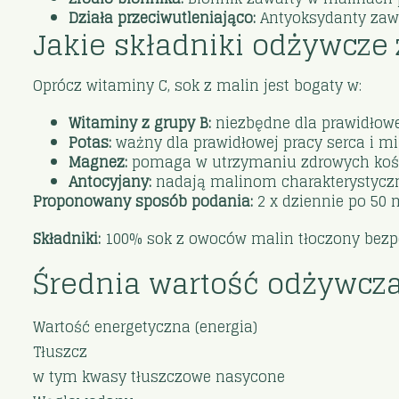
Działa przeciwutleniająco:
Antyoksydanty zawa
Jakie składniki odżywcze 
Oprócz witaminy C, sok z malin jest bogaty w:
Witaminy z grupy B:
niezbędne dla prawidłow
Potas:
ważny dla prawidłowej pracy serca i mi
Magnez:
pomaga w utrzymaniu zdrowych kośc
Antocyjany:
nadają malinom charakterystyczny
Proponowany sposób podania:
2 x dziennie po 50 
Składniki:
100% sok z owoców malin tłoczony bezpo
Średnia wartość odżywcza
Wartość energetyczna (energia)
Tłuszcz
w tym kwasy tłuszczowe nasycone