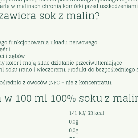
rte w malinach chronią komórki przed uszkodzeniami 
zawiera sok z malin?
ego funkcjonowania układu nerwowego
ęśni
i i zębów
 kolor i mają silne działanie przeciwutleniające
ml soku (rano i wieczorem). Produkt do bezpośredniego 
średnio z owoców (NFC – nie z koncentratu).
 w 100 ml 100% soku z mali
141 kJ/ 33 kcal
0,0g
0,0g