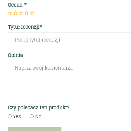
Ocena
*
Tytuł recenzji*
Opinia
Czy polecasz ten produkt?
Yes
No