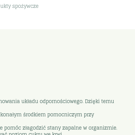
dukty spożywcze
onowania układu odpornościowego. Dzięki temu
doskonałym środkiem pomocniczym przy
że pomóc złagodzić stany zapalne w organizmie.
ać poziom cukru we krwi.