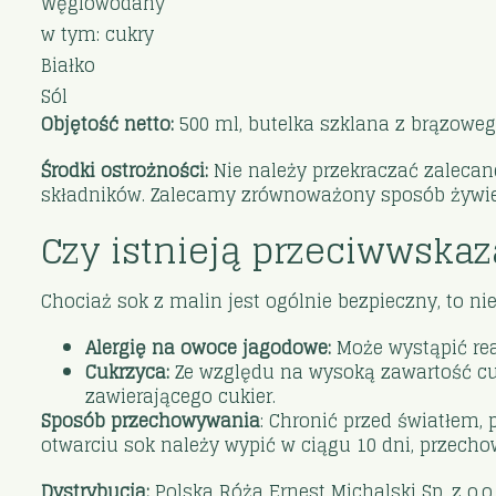
Węglowodany
w tym: cukry
Białko
Sól
Objętość netto:
500 ml, butelka szklana z brązoweg
Środki ostrożności:
Nie należy przekraczać zalecane
składników. Zalecamy zrównoważony sposób żywieni
Czy istnieją przeciwwskaz
Chociaż sok z malin jest ogólnie bezpieczny, to nie
Alergię na owoce jagodowe:
Może wystąpić rea
Cukrzyca:
Ze względu na wysoką zawartość cu
zawierającego cukier.
Sposób przechowywania
: Chronić przed światłem
otwarciu sok należy wypić w ciągu 10 dni, przech
Dystrybucja:
Polska Róża Ernest Michalski Sp. z o.o