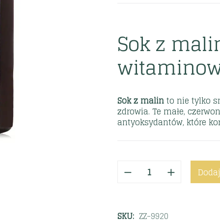
Sok z mali
witamino
Sok z malin
to nie tylko 
zdrowia. Te małe, czerwo
antyoksydantów, które ko
Dodaj
SKU:
ZZ-9920