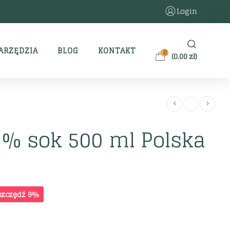
Login
ARZĘDZIA
BLOG
KONTAKT
0
(
0.00
zł
)
0% sok 500 ml Polska
szczędź 9%