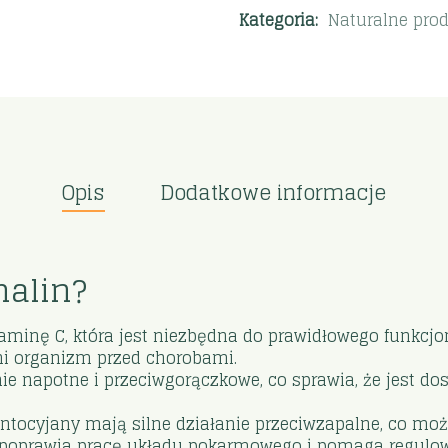
Kategoria:
Naturalne pro
Opis
Dodatkowe informacje
malin?
aminę C, która jest niezbędna do prawidłowego funkcj
ni organizm przed chorobami.
ie napotne i przeciwgorączkowe, co sprawia, że jest 
tocyjany mają silne działanie przeciwzapalne, co mo
poprawia pracę układu pokarmowego i pomaga regulow