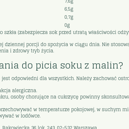
7,6g
6,5g
0,7g
0g
o szkła (zabezpiecza sok przed utratą właściwości odż
j dziennej porcji do spożycia w ciągu dnia. Nie stoso
a i zdrowy tryb życia.
ania do picia soku z malin?
 jest odpowiedni dla wszystkich. Należy zachować ostroż
kcja alergiczna.
kru, osoby chorujące na cukrzycę powinny skonsultowa
, przechowywać w temperaturze pokojowej, w suchym mi
owywać w lodówce.
., Rakowiecka 36 lok. 243, 02-532 Warszawa