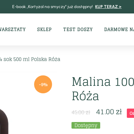
E-book „Kortyzol na smyczy” już dostępny!
KUP TERAZ >
WARSZTATY
SKLEP
TEST DOSZY
DARMOWE N
% sok 500 ml Polska Róża
Malina 10
-9%
Róża
41.00
zł
45.00
zł
O
Dostępny