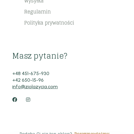
Wysyłka
Regulamin
Polityka prywatności
Masz pytanie?
+48 451-675-930
+42 650-15-96
info@ziolazycia.com
Podoba Ci się ten sklep?
Porozmawiajmy →