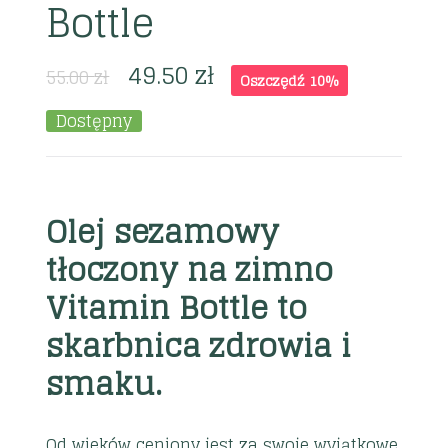
Bottle
49.50
zł
55.00
zł
Oszczędź 10%
Dostępny
Olej sezamowy
tłoczony na zimno
Vitamin Bottle to
skarbnica zdrowia i
smaku.
Od wieków ceniony jest za swoje wyjątkowe