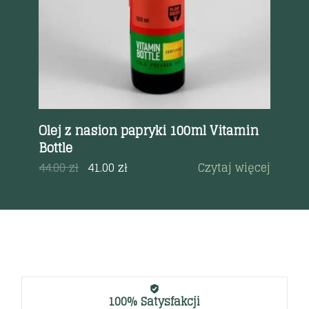
Olej z nasion papryki 100ml Vitamin
Ol
Bottle
25
a
44.00
zł
41.00
zł
Czytaj więcej
50
100% Satysfakcji