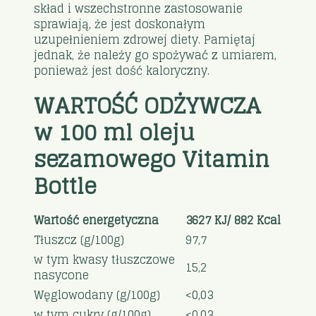
skład i wszechstronne zastosowanie
sprawiają, że jest doskonałym
uzupełnieniem zdrowej diety. Pamiętaj
jednak, że należy go spożywać z umiarem,
ponieważ jest dość kaloryczny.
WARTOŚĆ ODŻYWCZA
w 100 ml oleju
sezamowego Vitamin
Bottle
Wartość energetyczna
3627 KJ/ 882 Kcal
Tłuszcz (g/100g)
97,7
w tym kwasy tłuszczowe
15,2
nasycone
Węglowodany (g/100g)
<0,03
w tym cukry (g/100g)
<0,03