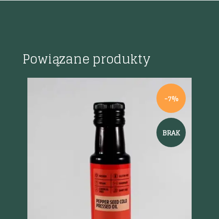
Powiązane produkty
%
-7%
BRAK
Szybki podgląd