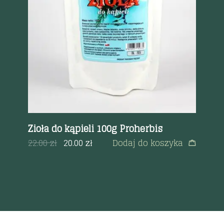
Szybki podgląd
ERA
Zioła do kąpieli 100g Proherbis
Pa
CH
22.00
zł
20.00
zł
Dodaj do koszyka
a
30