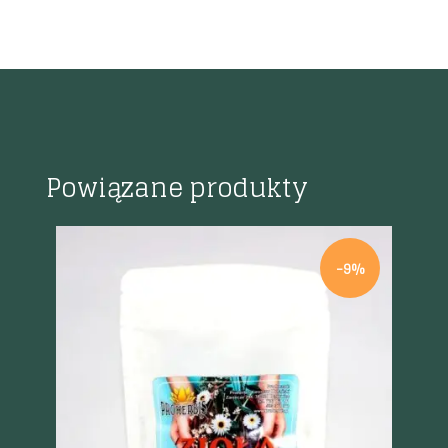
Powiązane produkty
%
-9%