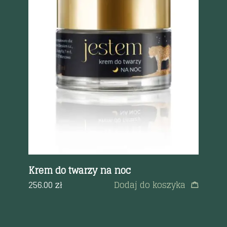
Szybki podgląd
Krem do twarzy na noc
Ko
a
256.00
zł
Dodaj do koszyka
36