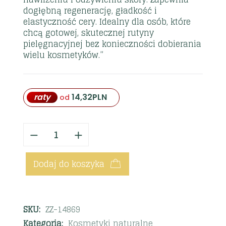
dogłębną regenerację, gładkość i
elastyczność cery. Idealny dla osób, które
chcą gotowej, skutecznej rutyny
pielęgnacyjnej bez konieczności dobierania
wielu kosmetyków.”
raty
14,32
PLN
od
Dodaj do koszyka
SKU:
ZZ-14869
Kategoria:
Kosmetyki naturalne