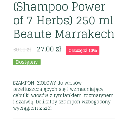
(Shampoo Power
of 7 Herbs) 250 ml
Beaute Marrakech
27.00
zł
30.00
zł
Oszczędź 10%
Dostępny
SZAMPON ZIOŁOWY do włosów
przetłuszczających się i wzmacniający
cebulki włosów z tymiankiem, rozmarynem
i szałwią. Delikatny szampon wzbogacony
wyciągiem z ziół.