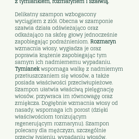
z tymiankiem, rozmarynem i szałwią.
Delikatny szampon wzbogacony
wyciągiem z ziół. Obecna w szamponie
szałwia działa odświeżająco oraz
odkażająco na skórę głowy jednocześnie
zapobiegając podrażnieniom.
Rozmaryn
wzmacnia włosy, wygładza je oraz
poprawia krążenie zapobiegając tym
samym ich nadmiernemu wypadaniu.
Tymianek
wspomaga walkę z nadmiernym
przetłuszczaniem się włosów, a także
posiada właściwości przeciwłupieżowe.
Szampon ułatwia właściwą pielęgnację
włosów, przywraca im równowagę oraz
zmiękcza. Dogłębnie wzmacnia włosy od
nasady, wspomaga ich porost (dzięki
właściwościom tonizującym
regenerującym rozmarynu). Szampon
polecany dla mężczyzn, szczególnie
przeciw łysieniu, wypadaniu włosów.