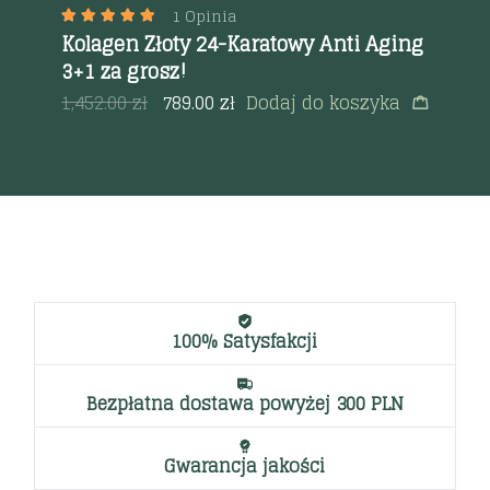
La
1 Opinia
Wa
Kolagen Złoty 24-Karatowy Anti Aging
a
ci
3+1 za grosz!
50
1,452.00
zł
789.00
zł
Dodaj do koszyka
100% Satysfakcji
Bezpłatna dostawa powyżej 300 PLN
Gwarancja jakości