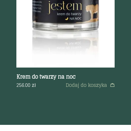
Szybki podgląd
0
Krem do twarzy na noc
La
twa
256.00
zł
Dodaj do koszyka
a
25