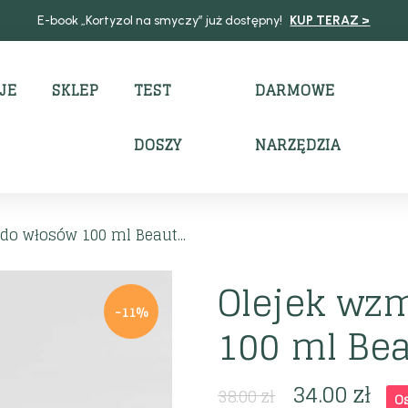
E-book „Kortyzol na smyczy” już dostępny!
KUP TERAZ >
JE
SKLEP
TEST
DARMOWE
DOSZY
NARZĘDZIA
do włosów 100 ml Beaut...
Olejek wz
-11%
100 ml Be
34.00
zł
38.00
zł
O