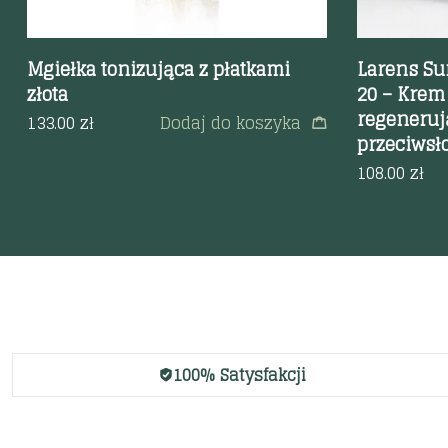
Mgiełka tonizująca z płatkami
Larens Su
złota
20 – Krem
regenerują
133.00
zł
Dodaj do koszyka
przeciwsł
108.00
zł
100% Satysfakcji