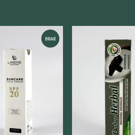
BRAK
odgląd
Szybki podgląd