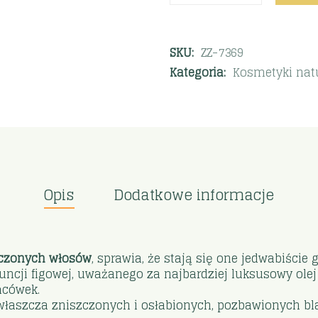
SKU:
ZZ-7369
Kategoria:
Kosmetyki nat
Opis
Dodatkowe informacje
czonych włosów
, sprawia, że stają się one jedwabiście
uncji figowej, uważanego za najbardziej luksusowy ole
ńcówek.
zwłaszcza zniszczonych i osłabionych, pozbawionych bl