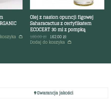
em
Olej z nasion opuncji figowej
RGANIC
Saharacactus z certyfikatem
ECOCERT 30 ml z pompką
 koszyka
180.00
zł
162.00
zł
Dodaj do koszyka
Gwarancja jakości