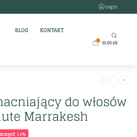
Login
BLOG
KONTAKT
0
(
0.00
zł
)
macniający do włosów
aute Marrakesh
szczędź 11%