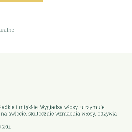
uralne
 gładkie i miękkie. Wygładza włosy, utrzymuje
j na świecie, skutecznie wzmacnia włosy, odżywia
asku.