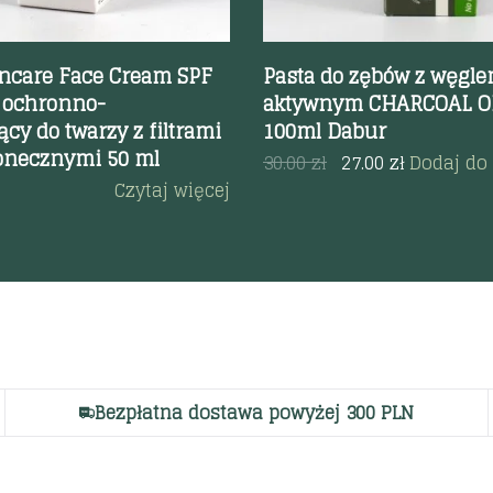
ncare Face Cream SPF
Pasta do zębów z węgl
 ochronno-
aktywnym CHARCOAL O
cy do twarzy z filtrami
100ml Dabur
onecznymi 50 ml
30.00
zł
27.00
zł
Dodaj do
Czytaj więcej
Bezpłatna dostawa powyżej 300 PLN