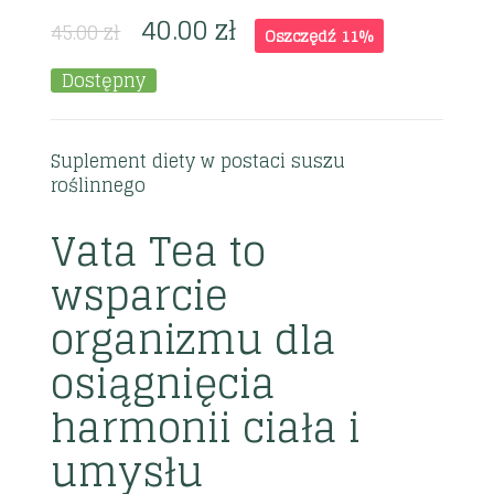
40.00
zł
45.00
zł
Oszczędź 11%
Dostępny
Suplement diety w postaci suszu
roślinnego
Vata Tea to
wsparcie
organizmu dla
osiągnięcia
harmonii ciała i
umysłu