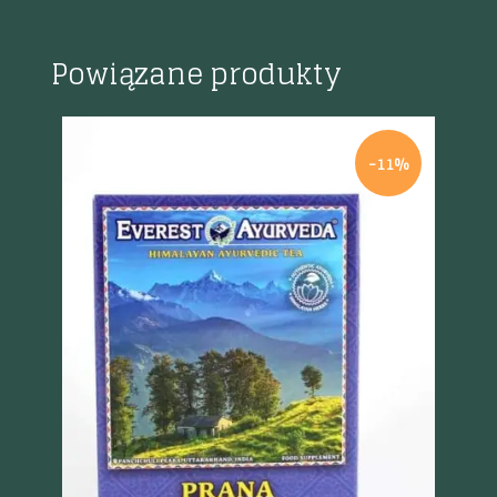
Powiązane produkty
%
-11%
Szybki podgląd