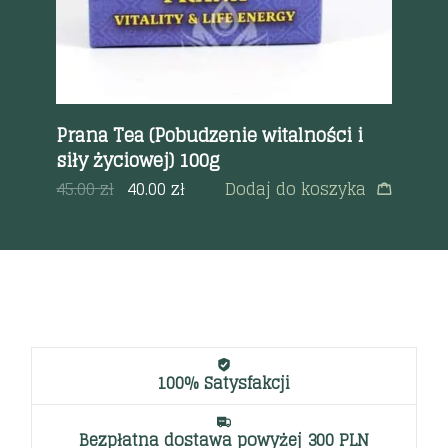
)
Prana Tea (Pobudzenie witalności i
Va
siły życiowej) 100g
10
a
45.00
zł
40.00
zł
Dodaj do koszyka
45
100% Satysfakcji
Bezpłatna dostawa powyżej 300 PLN