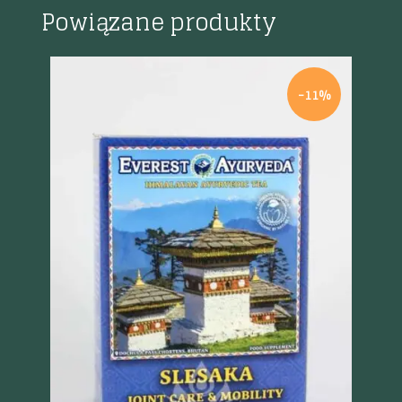
Powiązane produkty
%
-11%
Szybki podgląd