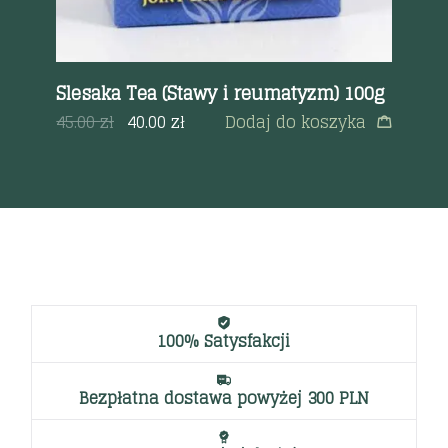
0g
Slesaka Tea (Stawy i reumatyzm) 100g
Ma
10
a
45.00
zł
40.00
zł
Dodaj do koszyka
45
100% Satysfakcji
Bezpłatna dostawa powyżej 300 PLN