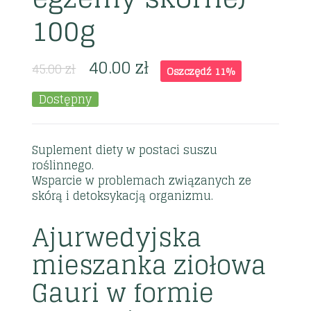
100g
40.00
zł
45.00
zł
Oszczędź 11%
Dostępny
Suplement diety w postaci suszu
roślinnego.
Wsparcie w problemach związanych ze
skórą i detoksykacją organizmu.
Ajurwedyjska
mieszanka ziołowa
Gauri w formie