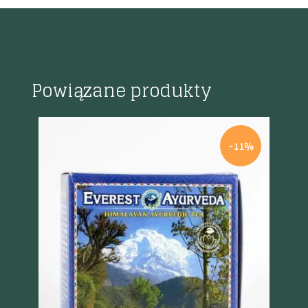
Powiązane produkty
%
-11%
Szybki podgląd