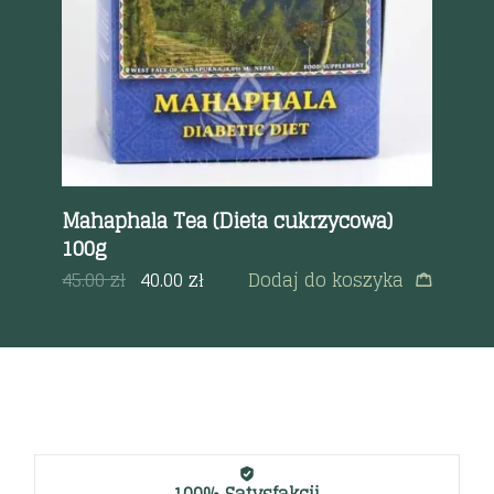
0g
Mahaphala Tea (Dieta cukrzycowa)
Pr
100g
si
a
45.00
zł
40.00
zł
Dodaj do koszyka
45