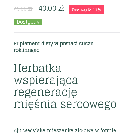
40.00
zł
45.00
zł
Oszczędź 11%
Dostępny
Suplement diety w postaci suszu
roślinnego
Herbatka
wspierająca
regenerację
mięśnia sercowego
Ajurwedyjska mieszanka ziołowa w formie