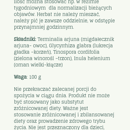
ilość można stosować np. w reżimie
tygodniowym dla normalizacji bieżących
objawów. Herbat nie należy mieszać,
należy pić je zawsze oddzielnie, w odstępie
przynajmniej godzinnym.
Składniki:
Terminalia arjuna (migdałecznik
arjuna- owoc), Glycyrrhiza glabra (lukrecja
gładka –korzeń), Tinospora cordifolia
(zielona winorośl –trzon), Inula helenium
(oman wielki-kłącze)
Waga
: 100 g
Nie przekraczać zalecanej porcji do
spożycia w ciągu dnia. Produkt nie może
być stosowany jako substytut
zróżnicowanej diety. Ważne jest
stosowanie zróżnicowanej i zbilansowanej
diety oraz prowadzenie zdrowego trybu
życia. Nie jest przeznaczony dla dzieci,