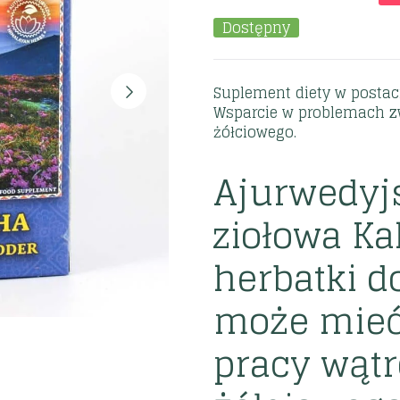
Dostępny
Suplement diety w postac
Wsparcie w problemach z
żółciowego.
Ajurwedyj
ziołowa K
herbatki d
może mieć
pracy wątr