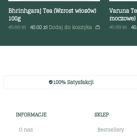
Bhrinhgaraj Tea (Wzrost włosów)
Varuna Tea
100g
moczowe)
45.00
zł
40.00
zł
Dodaj do koszyka
45.00
zł
40
100% Satysfakcji
INFORMACJE
SKLEP
O nas
Bestsellery