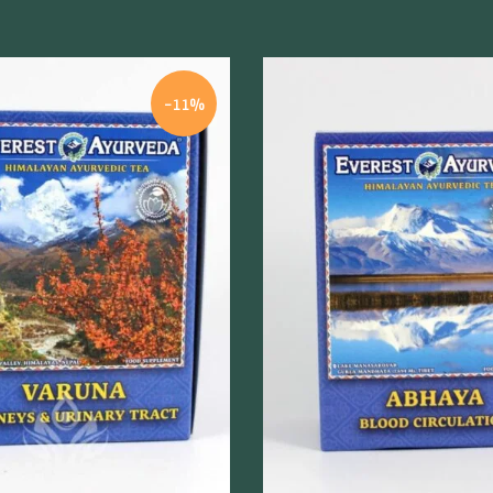
-11%
odgląd
Szybki podgląd