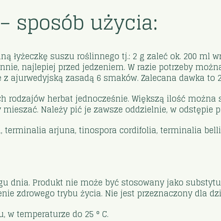
– sposób użycia:
ną łyżeczkę suszu roślinnego tj.: 2 g zaleć ok. 200 ml 
ennie, najlepiej przed jedzeniem. W razie potrzeby moż
z ajurwedyjską zasadą 6 smaków. Zalecana dawka to 2 -
 rodzajów herbat jednocześnie. Większą ilość można 
 mieszać. Należy pić je zawsze oddzielnie, w odstępie
erminalia arjuna, tinospora cordifolia, terminalia belli
ągu dnia. Produkt nie może być stosowany jako substytu
ie zdrowego trybu życia. Nie jest przeznaczony dla dzie
 w temperaturze do 25 ° C.