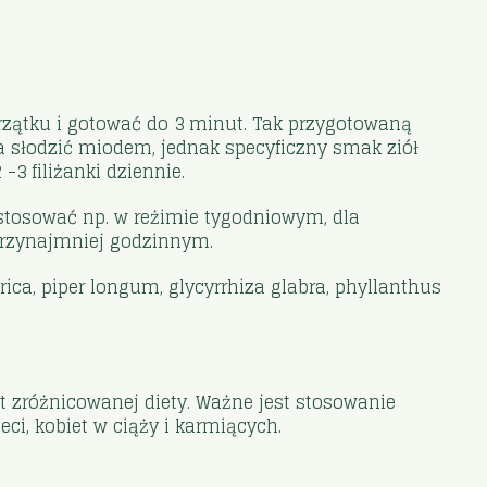
wrzątku i gotować do 3 minut. Tak przygotowaną
na słodzić miodem, jednak specyficzny smak ziół
3 filiżanki dziennie.
stosować np. w reżimie tygodniowym, dla
 przynajmniej godzinnym.
rica, piper longum, glycyrrhiza glabra, phyllanthus
t zróżnicowanej diety. Ważne jest stosowanie
ci, kobiet w ciąży i karmiących.