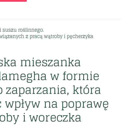
i suszu roślinnego.
wiązanych z pracą wątroby i pęcherzyka
ska mieszanka
alamegha w formie
o zaparzania, która
 wpływ na poprawę
oby i woreczka