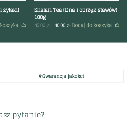
 żylaki)
Shalari Tea (Dna i obrzęk stawów)
100g
 koszyka
45.00
zł
40.00
zł
Dodaj do koszyka
Gwarancja jakości
asz pytanie?