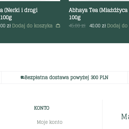
 (Nerki i drogi
Abhaya Tea (Miażdżyca i
 100g
100g
.00
zł
Dodaj do koszyka
45.00
zł
40.00
zł
Dodaj do
Bezpłatna dostawa powyżej 300 PLN
KONTO
M
Moje konto