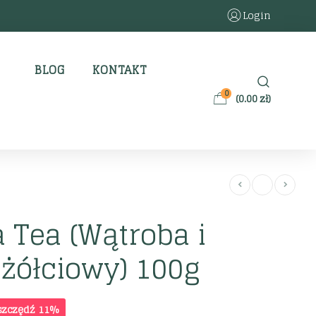
Login
BLOG
KONTAKT
0
(
0.00
zł
)
Tea (Wątroba i
żółciowy) 100g
szczędź 11%