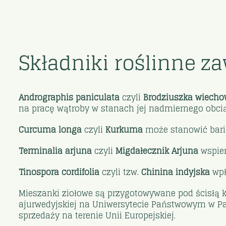
Składniki roślinne z
Andrographis paniculata
czyli
Brodziuszka wiech
na pracę wątroby w stanach jej nadmiernego obcią
Curcuma longa
czyli
Kurkuma
może stanowić bari
Terminalia arjuna
czyli
Migdałecznik Arjuna
wspier
Tinospora cordifolia
czyli tzw.
Chinina indyjska
wpł
Mieszanki ziołowe są przygotowywane pod ścisłą k
ajurwedyjskiej na Uniwersytecie Państwowym w Pat
sprzedaży na terenie Unii Europejskiej.