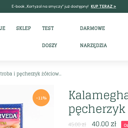
E-book „Kortyzol na smyczy” już dostępny!
KUP TERAZ >
JE
SKLEP
TEST
DARMOWE
DOSZY
NARZĘDZIA
oba i pęcherzyk żółciow...
Kalamegha 
-11%
pęcherzyk 
40.00
zł
45.00
zł
O