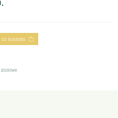
.
 do koszyka
i ziołowe