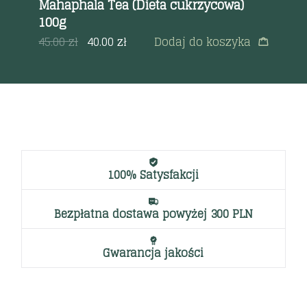
Mahaphala Tea (Dieta cukrzycowa)
Sh
100g
on
a
45.00
zł
40.00
zł
Dodaj do koszyka
45
100% Satysfakcji
Bezpłatna dostawa powyżej 300 PLN
Gwarancja jakości