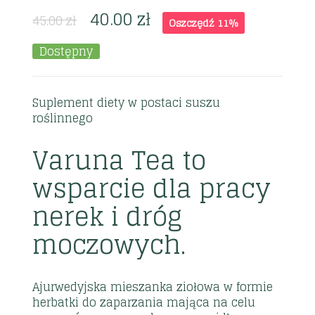
40.00
zł
45.00
zł
Oszczędź 11%
Dostępny
Suplement diety w postaci suszu
roślinnego
Varuna Tea to
wsparcie dla pracy
nerek i dróg
moczowych.
Ajurwedyjska mieszanka ziołowa w formie
herbatki do zaparzania mająca na celu