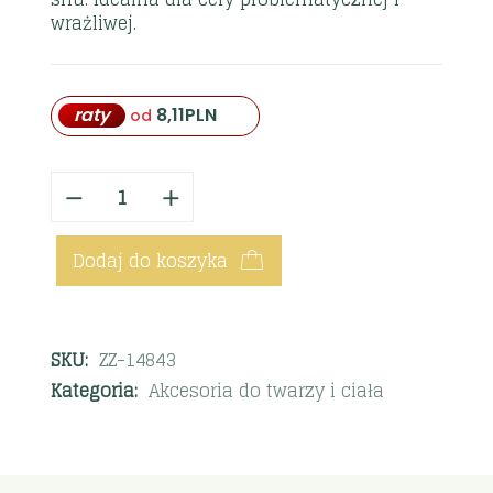
wrażliwej.
raty
8,11
PLN
od
Dodaj do koszyka
SKU:
ZZ-14843
Kategoria:
Akcesoria do twarzy i ciała