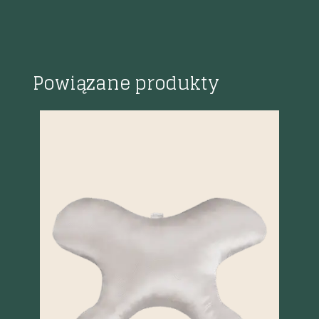
Powiązane produkty
%
Szybki podgląd