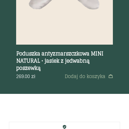
Poduszka antyzmarszczkowa MINI
Ka
NATURAL • jasiek z jedwabną
do
poszewką
a
85
269.00
zł
Dodaj do koszyka