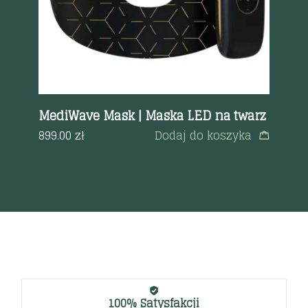
SIC
MediWave Mask | Maska LED na twarz
Ja
zki
ka
899.00
zł
Dodaj do koszyka
95
a
100% Satysfakcji