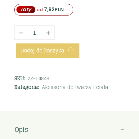
raty
7,82
PLN
od
Dodaj do koszyka
SKU:
ZZ-14849
Kategoria:
Akcesoria do twarzy i ciała
Opis