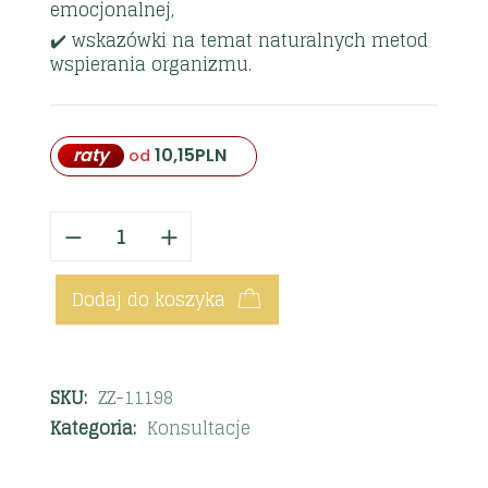
emocjonalnej,
✔️ wskazówki na temat naturalnych metod
wspierania organizmu.
raty
10,15
PLN
od
Dodaj do koszyka
SKU:
ZZ-11198
Kategoria:
Konsultacje