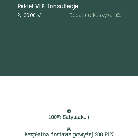
Pakiet VIP Konsultacje
2,100.00
zł
Dodaj do koszyka
j
Go
zd
a
55
100% Satysfakcji
Bezpłatna dostawa powyżej 300 PLN