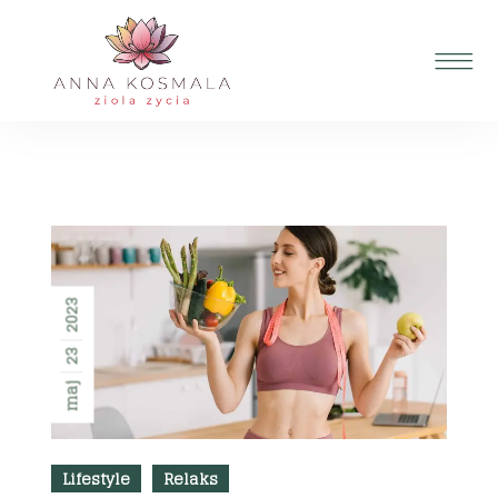
2023
23
maj
Lifestyle
Relaks