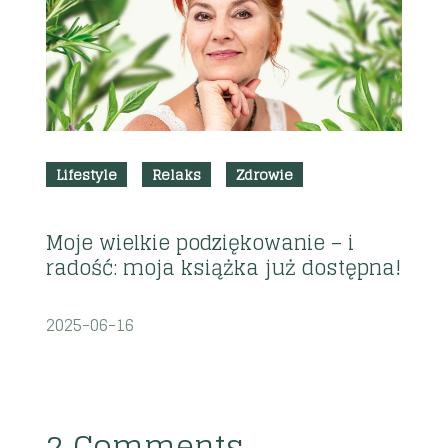
Lifestyle
Relaks
Zdrowie
Moje wielkie podziękowanie – i
W
radość: moja książka już dostępna!
W
2025-06-16
2
2 Comments