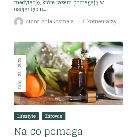
medytację, które razem pomagają w
osiągnięciu...
Autor:
AniaKosmala
0 komentarzy
2023
24
maj
Lifestyle
Zdrowie
Na co pomaga