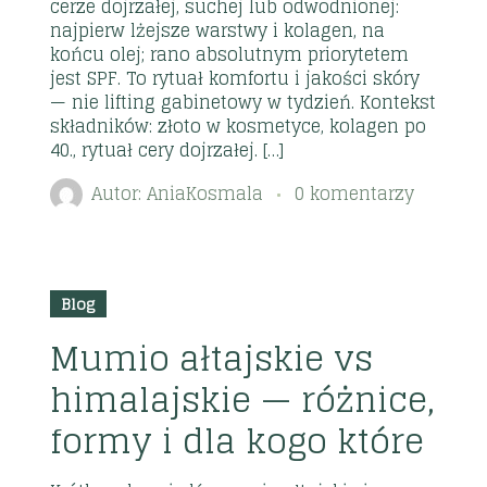
cerze dojrzałej, suchej lub odwodnionej:
najpierw lżejsze warstwy i kolagen, na
końcu olej; rano absolutnym priorytetem
jest SPF. To rytuał komfortu i jakości skóry
— nie lifting gabinetowy w tydzień. Kontekst
składników: złoto w kosmetyce, kolagen po
40., rytuał cery dojrzałej. […]
Autor:
AniaKosmala
0 komentarzy
2026
15
Blog
lip
Mumio ałtajskie vs
himalajskie — różnice,
formy i dla kogo które