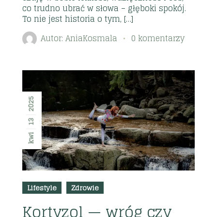
co trudno ubrać w słowa – głęboki spokój.
To nie jest historia o tym, […]
Autor:
AniaKosmala
0 komentarzy
2025
13
kwi
Lifestyle
Zdrowie
Kortyzol — wróg czy