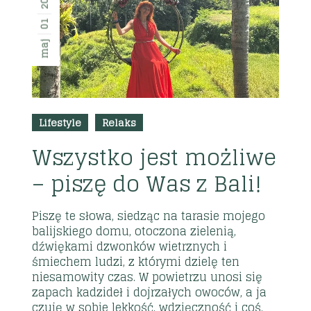
01
maj
Lifestyle
Relaks
Wszystko jest możliwe
– piszę do Was z Bali!
Piszę te słowa, siedząc na tarasie mojego
balijskiego domu, otoczona zielenią,
dźwiękami dzwonków wietrznych i
śmiechem ludzi, z którymi dzielę ten
niesamowity czas. W powietrzu unosi się
zapach kadzideł i dojrzałych owoców, a ja
czuję w sobie lekkość, wdzięczność i coś,