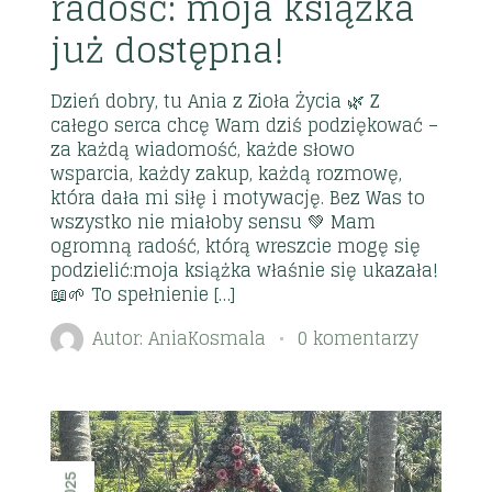
radość: moja książka
już dostępna!
Dzień dobry, tu Ania z Zioła Życia 🌿 Z
całego serca chcę Wam dziś podziękować –
za każdą wiadomość, każde słowo
wsparcia, każdy zakup, każdą rozmowę,
która dała mi siłę i motywację. Bez Was to
wszystko nie miałoby sensu 💚 Mam
ogromną radość, którą wreszcie mogę się
podzielić:moja książka właśnie się ukazała!
📖🌱 To spełnienie […]
Autor:
AniaKosmala
0 komentarzy
2025