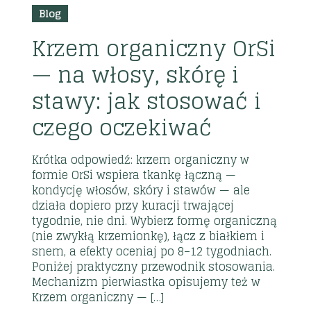
Blog
cze
Krzem organiczny OrSi
— na włosy, skórę i
stawy: jak stosować i
czego oczekiwać
Krótka odpowiedź: krzem organiczny w
formie OrSi wspiera tkankę łączną —
kondycję włosów, skóry i stawów — ale
działa dopiero przy kuracji trwającej
tygodnie, nie dni. Wybierz formę organiczną
(nie zwykłą krzemionkę), łącz z białkiem i
snem, a efekty oceniaj po 8–12 tygodniach.
Poniżej praktyczny przewodnik stosowania.
Mechanizm pierwiastka opisujemy też w
Krzem organiczny — […]