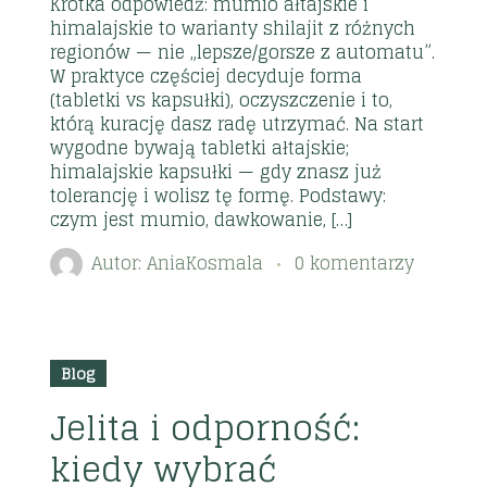
Krótka odpowiedź: mumio ałtajskie i
himalajskie to warianty shilajit z różnych
regionów — nie „lepsze/gorsze z automatu”.
W praktyce częściej decyduje forma
(tabletki vs kapsułki), oczyszczenie i to,
którą kurację dasz radę utrzymać. Na start
wygodne bywają tabletki ałtajskie;
himalajskie kapsułki — gdy znasz już
tolerancję i wolisz tę formę. Podstawy:
czym jest mumio, dawkowanie, […]
Autor:
AniaKosmala
0 komentarzy
2026
03
Blog
lip
Jelita i odporność:
kiedy wybrać