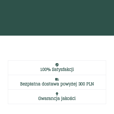
a
1,7
100% Satysfakcji
Bezpłatna dostawa powyżej 300 PLN
Gwarancja jakości