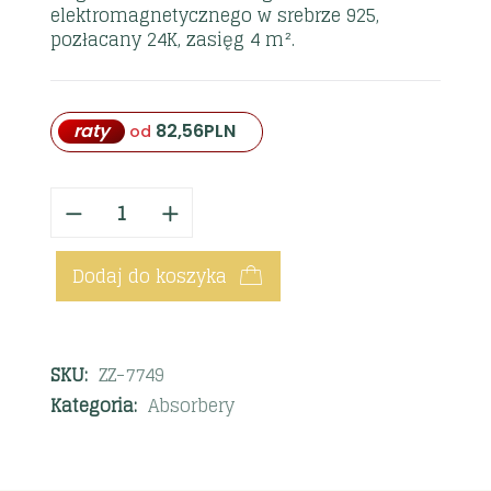
elektromagnetycznego w srebrze 925,
pozłacany 24K, zasięg 4 m².
raty
82,56
PLN
od
Dodaj do koszyka
SKU:
ZZ-7749
Kategoria:
Absorbery