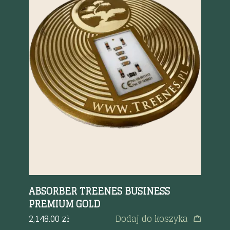
Szybki podgląd
ABSORBER TREENES BUSINESS
Ab
PREMIUM GOLD
Bu
St
2,148.00
zł
Dodaj do koszyka
Por