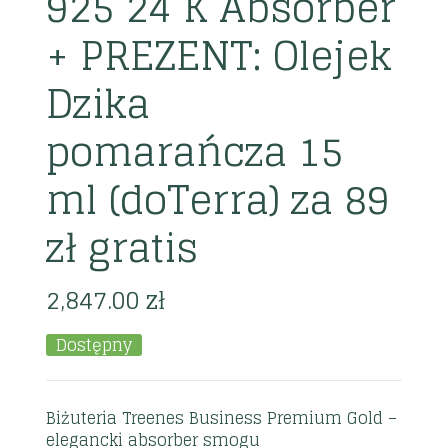
925 24 K Absorber
+ PREZENT: Olejek
Dzika
pomarańcza 15
ml (doTerra) za 89
zł gratis
2,847.00
zł
Dostępny
Biżuteria Treenes Business Premium Gold –
elegancki absorber smogu