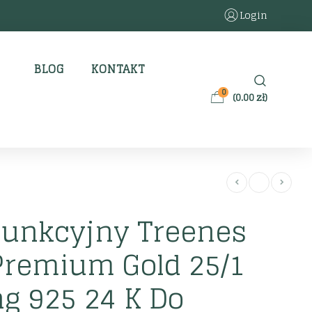
Login
BLOG
KONTAKT
0
(
0.00
zł
)
Funkcyjny Treenes
Premium Gold 25/1
g 925 24 K Do