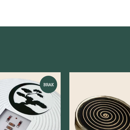
BRAK
odgląd
Szybki podgląd