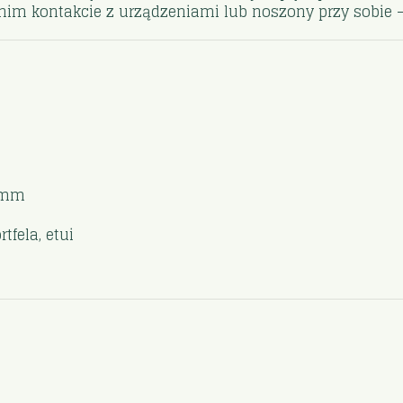
im kontakcie z urządzeniami lub noszony przy sobie – n
5 mm
tfela, etui