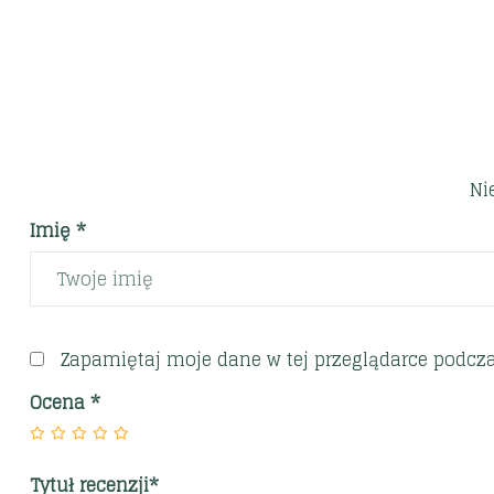
Ni
Imię *
Zapamiętaj moje dane w tej przeglądarce podcza
Ocena
*
Tytuł recenzji*