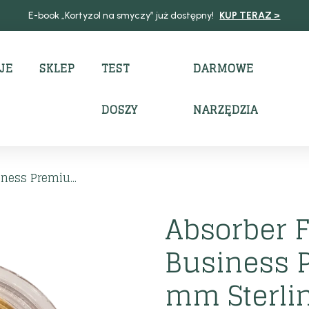
E-book „Kortyzol na smyczy” już dostępny!
KUP TERAZ >
JE
SKLEP
TEST
DARMOWE
DOSZY
NARZĘDZIA
ness Premiu...
Absorber 
Business 
mm Sterlin