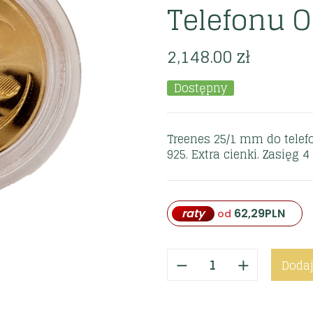
Telefonu O
2,148.00
zł
Dostępny
Treenes 25/1 mm do telefo
925. Extra cienki. Zasięg 4
raty
62,29
PLN
od
Dodaj