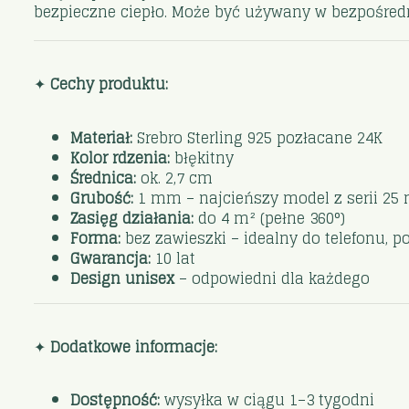
bezpieczne ciepło. Może być używany w bezpośredn
✦
Cechy produktu:
Materiał:
Srebro Sterling 925 pozłacane 24K
Kolor rdzenia:
błękitny
Średnica:
ok. 2,7 cm
Grubość:
1 mm – najcieńszy model z serii 2
Zasięg działania:
do 4 m² (pełne 360°)
Forma:
bez zawieszki – idealny do telefonu, por
Gwarancja:
10 lat
Design unisex
– odpowiedni dla każdego
✦
Dodatkowe informacje:
Dostępność:
wysyłka w ciągu 1–3 tygodni