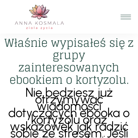
Właśnie wypisałeś się z
grupy
zainteresowanych
ebookiem o kortyzolu.
Nie będziesz już
otrzymywać
wiadomości
dotyczących ebooka o
kortyzolu oraz
wskazówek jak radzić
sobie ze stresem. Jeśli