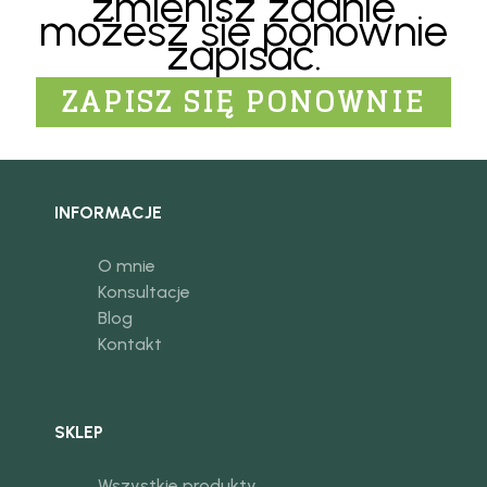
zmienisz zdanie
możesz sie ponownie
zapisać.
ZAPISZ SIĘ PONOWNIE
INFORMACJE
O mnie
Konsultacje
Blog
Kontakt
SKLEP
Wszystkie produkty