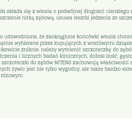
ki składa się z włosia o podwójnej długości: cienkieg
zyszczenie nitką zębową, usuwa resztki jedzenia ze szcze
wo udowodnione, że zaokrąglone końcówki włosia chron
chętnie wybierane przez kupujących z wrażliwymi dziąs
ałkowicie zniknie, należy wymienić szczoteczkę do zębó
zenia i licznych badań klinicznych, dobrał ilość, gęsto
 szczoteczki do zębów NITENS zachowują właściwości a
h żywic jest nie tylko wygodny, ale także bardzo este
e różowym.