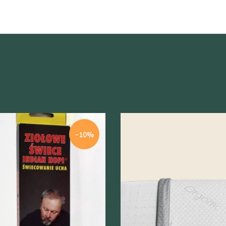
-10%
odgląd
Szybki podgląd