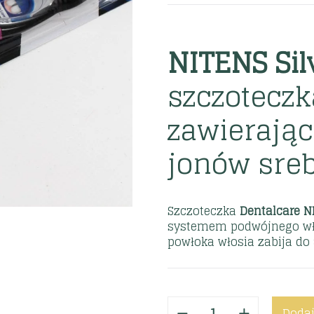
NITENS Sil
szczoteczk
zawierając
jonów sre
Szczoteczka
Dentalcare N
systemem podwójnego włos
powłoka włosia zabija do 
Dodaj