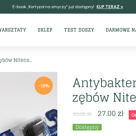
E-book „Kortyzol na smyczy” już dostępny!
KUP TERAZ >
WARSZTATY
SKLEP
TEST DOSZY
DARMOWE N
bów Nitens...
Antybakter
-10%
zębów Nite
27.00
zł
30.00
zł
O
Dostępny