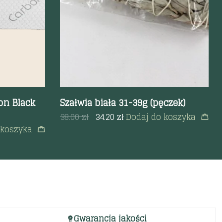
on Black
Szałwia biała 31-39g (pęczek)
38.00
zł
34.20
zł
Dodaj do koszyka
 koszyka
Gwarancja jakości