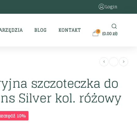
Login
ARZĘDZIA
BLOG
KONTAKT
0
(
0.00
zł
)
yjna szczoteczka do
ns Silver kol. różowy
szczędź 10%