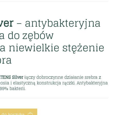
ver
– antybakteryjna
a do zębów
a niewielkie stężenie
bra
ITENS Silver
łączy dobroczynne działanie srebra z
ia i elastyczną konstrukcja rączki. Antybakteryjna
99% bakterii.
 do koszyka