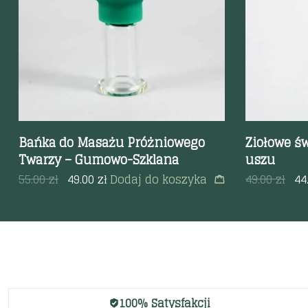
Bańka do Masażu Próżniowego
Ziołowe ś
Twarzy – Gumowo-Szklana
uszu
55.00
zł
49.00
zł
Dodaj do koszyka
49.00
zł
44
100% Satysfakcji