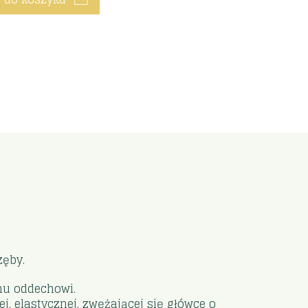
zęby.
mu oddechowi.
ej, elastycznej, zwężającej się główce o