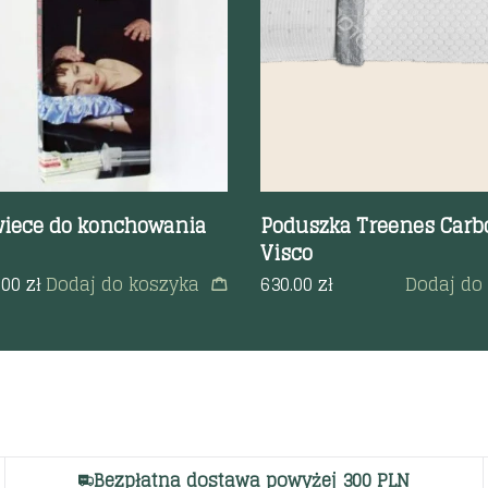
wiece do konchowania
Poduszka Treenes Carb
Visco
.00
zł
Dodaj do koszyka
630.00
zł
Dodaj do
Bezpłatna dostawa powyżej 300 PLN